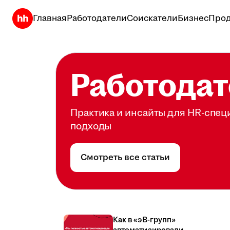
Главная
Работодатели
Соискатели
Бизнес
Прод
Работодат
Практика и инсайты для HR-спец
подходы
Смотреть все статьи
Как в «эВ-групп»