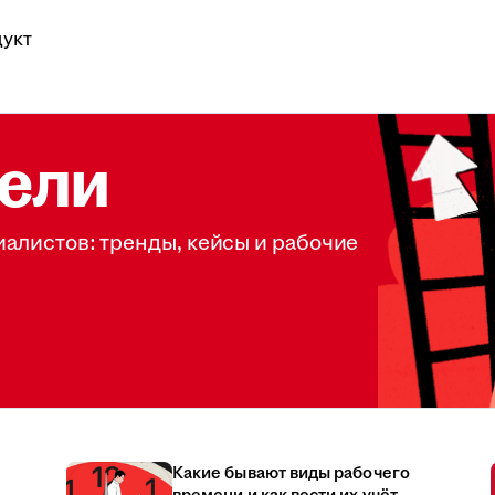
укт
ели
иалистов: тренды, кейсы и рабочие
Какие бывают виды рабочего