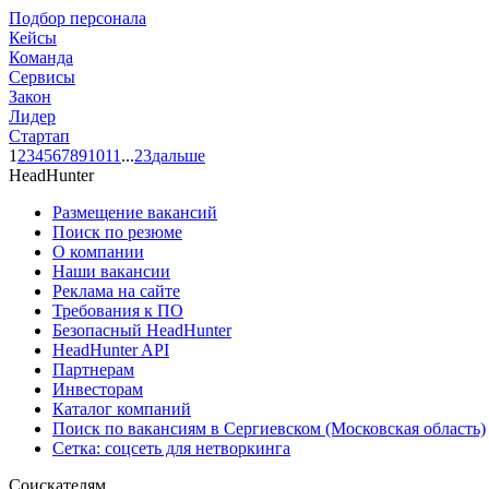
Подбор персонала
Кейсы
Команда
Сервисы
Закон
Лидер
Стартап
1
2
3
4
5
6
7
8
9
10
11
...
23
дальше
HeadHunter
Размещение вакансий
Поиск по резюме
О компании
Наши вакансии
Реклама на сайте
Требования к ПО
Безопасный HeadHunter
HeadHunter API
Партнерам
Инвесторам
Каталог компаний
Поиск по вакансиям в Сергиевском (Московская область)
Сетка: соцсеть для нетворкинга
Соискателям