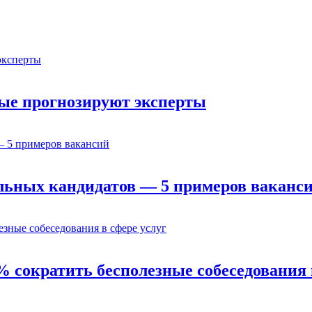
орые прогнозируют эксперты
льных кандидатов — 5 примеров ваканс
% сократить бесполезные собеседования 