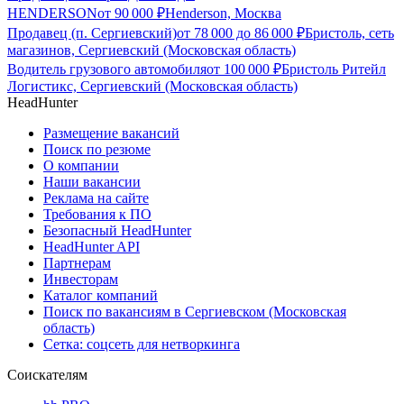
HENDERSON
от
90 000
₽
Henderson, Москва
Продавец (п. Сергиевский)
от
78 000
до
86 000
₽
Бристоль, сеть
магазинов, Сергиевский (Московская область)
Водитель грузового автомобиля
от
100 000
₽
Бристоль Ритейл
Логистикс, Сергиевский (Московская область)
HeadHunter
Размещение вакансий
Поиск по резюме
О компании
Наши вакансии
Реклама на сайте
Требования к ПО
Безопасный HeadHunter
HeadHunter API
Партнерам
Инвесторам
Каталог компаний
Поиск по вакансиям в Сергиевском (Московская
область)
Сетка: соцсеть для нетворкинга
Соискателям