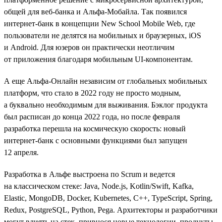
общей для веб-банка и Альфа-Мобайла. Так появился
интернет-банк в концепции New School Mobile Web, где
пользователи не делятся на мобильных и браузерных, iOS
и Android. Для юзеров он практически неотличим
от приложения благодаря мобильным UI-компонентам.
А еще Альфа-Онлайн независим от глобальных мобильных
платформ, что стало в 2022 году не просто модным,
а буквально необходимым для выживания. Бэклог продукта
был расписан до конца 2022 года, но после февраля
разработка перешла на космическую скорость: новый
интернет-банк с основными функциями был запущен
12 апреля.
Разработка в Альфе выстроена по Scrum и ведется
на классическом стеке: Java, Node.js, Kotlin/Swift, Kafka,
Elastic, MongoDB, Docker, Kubernetes, C++, TypeScript, Spring,
Redux, PostgreSQL, Python, Pega. Архитекторы и разработчики
могут влиять на стек, привнося новые технологии, продукты,