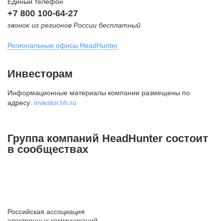
Единый телефон
+7 800 100-64-27
звонок из регионов России бесплатный
Региональные офисы HeadHunter
Москва
Инвесторам
внутригородская территория
Информационные материалы компании размещены по
Муниципальный округ Тверской,
адресу:
investor.hh.ru
2-я Брестская ул., д. 48,
помещение 25
+7 495 974-64-27
Группа компаний HeadHunter состоит
+7 495 980-64-27
в сообществах
+7 495 134-92-24
press@hh.ru
Санкт-Петербург
ул. Жуковского, д. 19, особняк
Российская ассоциация
Юргенса, 4 этаж
электронных коммуникаций