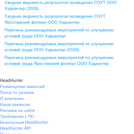
Сводная ведомость результатов проведения СОУТ ООО
ул. Комиссаржевской, д. 10,
Хэдхантер (2026)
офис 1212
Сводная ведомость результатов проведения СОУТ
+7 473 280-05-05
Ярославский филиал ООО Хэдхантер
pr@vrn.hh.ru
Перечень рекомендуемых мероприятий по улучшению
условий труда ООО Хэдхантер
Казань
Перечень рекомендуемых мероприятий по улучшению
ул. Спартаковская, д. 2А, этаж 3,
условий труда ООО Хэдхантер (2026)
помещение 15
Перечень рекомендуемых мероприятий по улучшению
условий труда Ярославский филиал ООО Хэдхантер
+7 843 212-12-50
pr@kzn.hh.ru
HeadHunter
Размещение вакансий
Екатеринбург
Поиск по резюме
ул. Боевых Дружин, стр. 20,
О компании
5 этаж, офис 505, 521
Наши вакансии
Реклама на сайте
+7 343 226-79-99
Требования к ПО
pr@ural.hh.ru
Безопасный HeadHunter
HeadHunter API
Краснодар