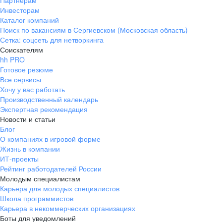
Партнерам
Инвесторам
ул. Янковского, д. 169, 7 этаж,
Каталог компаний
706 каб.
Поиск по вакансиям в Сергиевском (Московская область)
+7 861 205-55-57
Сетка: соцсеть для нетворкинга
pr@krd.hh.ru
Соискателям
hh PRO
Готовое резюме
Владивосток
Все сервисы
пер. Ланинский д. 4, офис 3.4
Хочу у вас работать
Производственный календарь
+7 423 202-33-28
Экспертная рекомендация
pr@dv.hh.ru
Новости и статьи
Блог
Новосибирск
О компаниях в игровой форме
Жизнь в компании
ул. Большевистская, д. 35,
ИТ-проекты
помещение 21
Рейтинг работодателей России
+7 383 207-94-64
Молодым специалистам
Карьера для молодых специалистов
pr@nsk.hh.ru
Школа программистов
Карьера в некоммерческих организациях
Минск
Боты для уведомлений